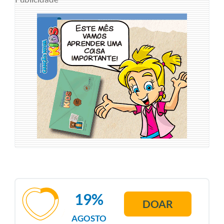
19%
DOAR
AGOSTO