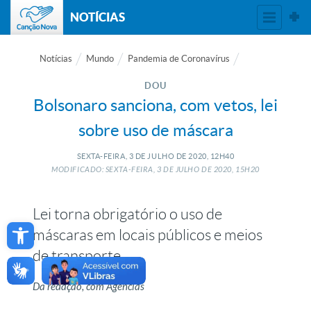
NOTÍCIAS
Notícias
Mundo
Pandemia de Coronavírus
DOU
Bolsonaro sanciona, com vetos, lei
sobre uso de máscara
SEXTA-FEIRA, 3
DE
JULHO
DE
2020, 12H40
MODIFICADO: SEXTA-FEIRA, 3
DE
JULHO
DE
2020, 15H20
Lei torna obrigatório o uso de
Open toolbar
máscaras em locais públicos e meios
de transporte
Da redação, com Agências