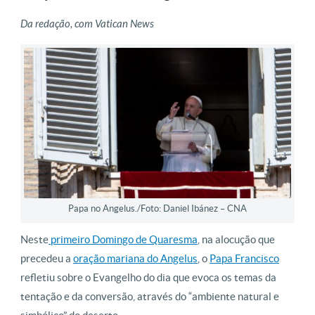
Da redação, com Vatican News
Papa no Angelus./Foto: Daniel Ibánez – CNA
Neste
primeiro Domingo de Quaresma
, na alocução que
precedeu a
oração mariana do Angelus
, o
Papa Francisco
refletiu sobre o Evangelho do dia que evoca os temas da
tentação e da conversão, através do “ambiente natural e