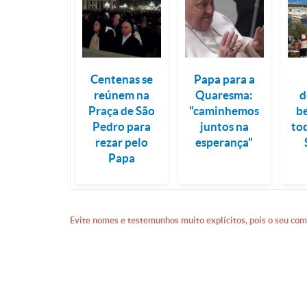
Centenas se
Papa para a
reúnem na
Quaresma:
d
Praça de São
"caminhemos
b
Pedro para
juntos na
to
rezar pelo
esperança"
Papa
Evite nomes e testemunhos muito explícitos, pois o seu com