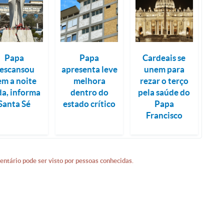
Papa
Papa
Cardeais se
escansou
apresenta leve
unem para
em a noite
melhora
rezar o terço
da, informa
dentro do
pela saúde do
Santa Sé
estado crítico
Papa
Francisco
entário pode ser visto por pessoas conhecidas.