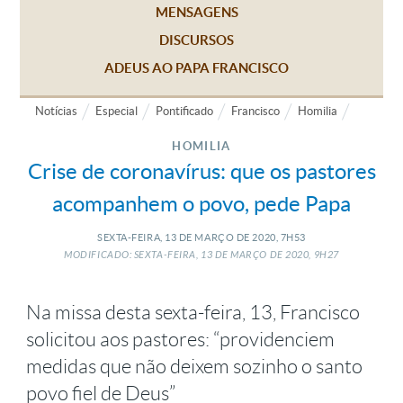
MENSAGENS
DISCURSOS
ADEUS AO PAPA FRANCISCO
Notícias
Especial
Pontificado
Francisco
Homilia
HOMILIA
Crise de coronavírus: que os pastores
acompanhem o povo, pede Papa
SEXTA-FEIRA, 13
DE
MARÇO
DE
2020, 7H53
MODIFICADO: SEXTA-FEIRA, 13
DE
MARÇO
DE
2020, 9H27
Na missa desta sexta-feira, 13, Francisco
solicitou aos pastores: “providenciem
medidas que não deixem sozinho o santo
povo fiel de Deus”