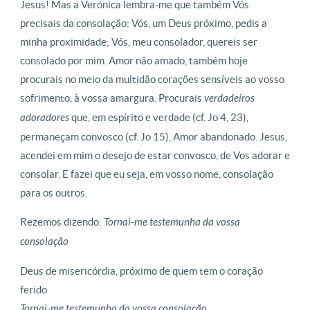
Jesus! Mas a Verónica lembra-me que também Vós
precisais da consolação: Vós, um Deus próximo, pedis a
minha proximidade; Vós, meu consolador, quereis ser
consolado por mim. Amor não amado, também hoje
procurais no meio da multidão corações sensíveis ao vosso
sofrimento, à vossa amargura. Procurais
verdadeiros
adoradores
que, em espírito e verdade (cf. Jo 4, 23),
permaneçam convosco (cf. Jo 15), Amor abandonado. Jesus,
acendei em mim o desejo de estar convosco, de Vos adorar e
consolar. E fazei que eu seja, em vosso nome, consolação
para os outros.
Rezemos dizendo:
Tornai-me testemunha da vossa
consolação
Deus de misericórdia, próximo de quem tem o coração
ferido
Tornai-me testemunha da vossa consolação