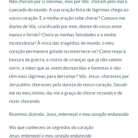
Não choram por si mesmas, mas por Vós; choram pelo mal e
o pecado do mundo. A sua oração feita de lágrimas chega ao
vosso coração. E a minha oração sabe chorar? Comovo-me
diante de Vós, crucificado por mim, diante do vosso amor
manso e ferido? Choro as minhas falsidades e a minha
inconstância? À vista das tragédias do mundo, o meu
coração permanece gelado ou enternece-se? Como reajo à
loucura da guerra, a rostos de crianças que já não sabem
sorrir, a mães que as veem desnutridas e famintas e não
têm mais lágrimas para derramar? Vós, Jesus, chorastes por
Jerusalém, chorastes pela dureza do nosso coração. Sacudi-
me no meu íntimo, dai-me a graça de chorar rezando e de
rezar chorando.
Rezemos dizendo:
Jesus, enternecei o meu coração endurecido
Vós que conheceis os segredos do coração
Jesus, enternecei o meu coração endurecido