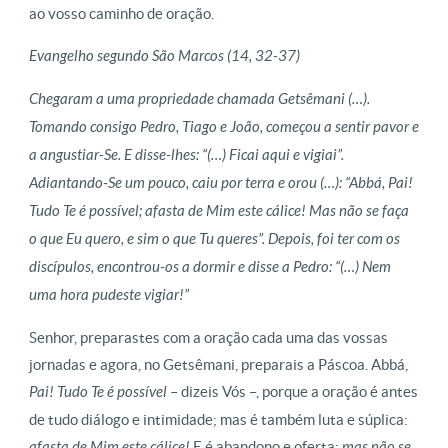
ao vosso caminho de oração.
Evangelho segundo São Marcos (14, 32-37)
Chegaram a uma propriedade chamada Getsêmani (…).
Tomando consigo Pedro, Tiago e João, começou a sentir pavor e
a angustiar-Se. E disse-lhes: “(…) Ficai aqui e vigiai”.
Adiantando-Se um pouco, caiu por terra e orou (…): “Abbá, Pai!
Tudo Te é possível; afasta de Mim este cálice! Mas não se faça
o que Eu quero, e sim o que Tu queres”. Depois, foi ter com os
discípulos, encontrou-os a dormir e disse a Pedro: “(…) Nem
uma hora pudeste vigiar!”
Senhor, preparastes com a oração cada uma das vossas
jornadas e agora, no Getsêmani, preparais a Páscoa. Abbá,
Pai! Tudo Te é possível
– dizeis Vós –, porque a oração é antes
de tudo diálogo e intimidade; mas é também luta e súplica:
afasta de Mim este cálice!
E é abandono e oferta:
mas não se