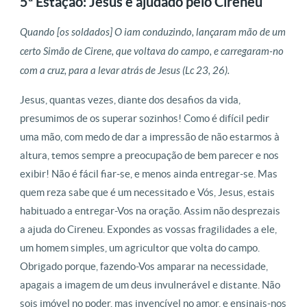
5ª Estação: Jesus é ajudado pelo Cireneu
Quando [os soldados] O iam conduzindo, lançaram mão de um
certo Simão de Cirene, que voltava do campo, e carregaram-no
com a cruz, para a levar atrás de Jesus (Lc 23, 26).
Jesus, quantas vezes, diante dos desafios da vida,
presumimos de os superar sozinhos! Como é difícil pedir
uma mão, com medo de dar a impressão de não estarmos à
altura, temos sempre a preocupação de bem parecer e nos
exibir! Não é fácil fiar-se, e menos ainda entregar-se. Mas
quem reza sabe que é um necessitado e Vós, Jesus, estais
habituado a entregar-Vos na oração. Assim não desprezais
a ajuda do Cireneu. Expondes as vossas fragilidades a ele,
um homem simples, um agricultor que volta do campo.
Obrigado porque, fazendo-Vos amparar na necessidade,
apagais a imagem de um deus invulnerável e distante. Não
sois imóvel no poder, mas invencível no amor, e ensinais-nos