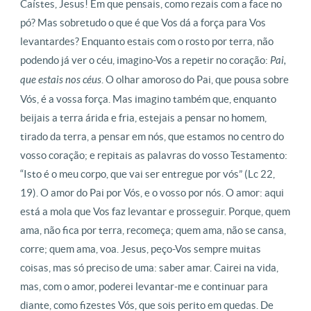
Caístes, Jesus! Em que pensais, como rezais com a face no
pó? Mas sobretudo o que é que Vos dá a força para Vos
levantardes? Enquanto estais com o rosto por terra, não
podendo já ver o céu, imagino-Vos a repetir no coração:
Pai,
que estais nos céus
. O olhar amoroso do Pai, que pousa sobre
Vós, é a vossa força. Mas imagino também que, enquanto
beijais a terra árida e fria, estejais a pensar no homem,
tirado da terra, a pensar em nós, que estamos no centro do
vosso coração; e repitais as palavras do vosso Testamento:
“Isto é o meu corpo, que vai ser entregue por vós” (Lc 22,
19). O amor do Pai por Vós, e o vosso por nós. O amor: aqui
está a mola que Vos faz levantar e prosseguir. Porque, quem
ama, não fica por terra, recomeça; quem ama, não se cansa,
corre; quem ama, voa. Jesus, peço-Vos sempre muitas
coisas, mas só preciso de uma: saber amar. Cairei na vida,
mas, com o amor, poderei levantar-me e continuar para
diante, como fizestes Vós, que sois perito em quedas. De