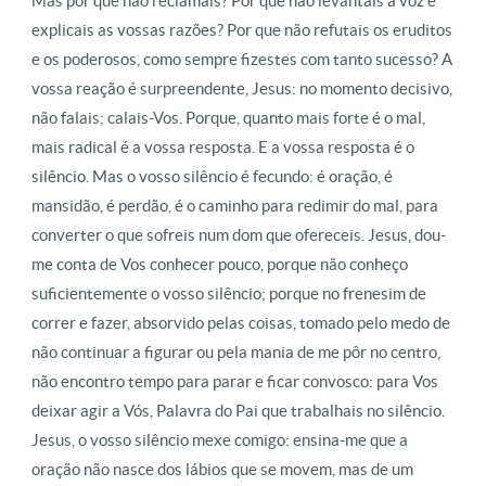
Mas por que não reclamais? Por que não levantais a voz e
explicais as vossas razões? Por que não refutais os eruditos
e os poderosos, como sempre fizestes com tanto sucesso? A
vossa reação é surpreendente, Jesus: no momento decisivo,
não falais; calais-Vos. Porque, quanto mais forte é o mal,
mais radical é a vossa resposta. E a vossa resposta é o
silêncio. Mas o vosso silêncio é fecundo: é oração, é
mansidão, é perdão, é o caminho para redimir do mal, para
converter o que sofreis num dom que ofereceis. Jesus, dou-
me conta de Vos conhecer pouco, porque não conheço
suficientemente o vosso silêncio; porque no frenesim de
correr e fazer, absorvido pelas coisas, tomado pelo medo de
não continuar a figurar ou pela mania de me pôr no centro,
não encontro tempo para parar e ficar convosco: para Vos
deixar agir a Vós, Palavra do Pai que trabalhais no silêncio.
Jesus, o vosso silêncio mexe comigo: ensina-me que a
oração não nasce dos lábios que se movem, mas de um