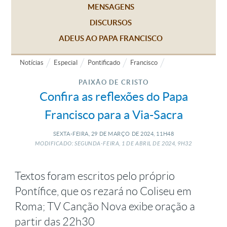
MENSAGENS
DISCURSOS
ADEUS AO PAPA FRANCISCO
Notícias
Especial
Pontificado
Francisco
PAIXÃO DE CRISTO
Confira as reflexões do Papa
Francisco para a Via-Sacra
SEXTA-FEIRA, 29
DE
MARÇO
DE
2024, 11H48
MODIFICADO: SEGUNDA-FEIRA, 1
DE
ABRIL
DE
2024, 9H32
Textos foram escritos pelo próprio
Pontífice, que os rezará no Coliseu em
Roma; TV Canção Nova exibe oração a
partir das 22h30