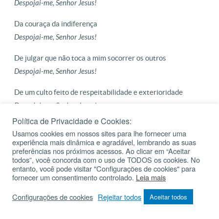
Despojai-me, Senhor Jesus!
Da couraça da indiferença
Despojai-me, Senhor Jesus!
De julgar que não toca a mim socorrer os outros
Despojai-me, Senhor Jesus!
De um culto feito de respeitabilidade e exterioridade
Despojai-me, Senhor Jesus!
Política de Privacidade e Cookies:
Da convicção de que a vida corre bem, se eu estiver bem
Usamos cookies em nossos sites para lhe fornecer uma
Despojai-me, Senhor Jesus!
experiência mais dinâmica e agradável, lembrando as suas
preferências nos próximos acessos. Ao clicar em “Aceitar
todos”, você concorda com o uso de TODOS os cookies. No
10ª Estação: Jesus é pregado na cruz
entanto, você pode visitar "Configurações de cookies" para
fornecer um consentimento controlado.
Leia mais
Quando chegaram ao lugar chamado Calvário, crucificaram-
Configurações de cookies
Rejeitar todos
Aceitar todos
No a Ele e aos malfeitores, um à direita e outro à esquerda.
Jesus dizia: “Perdoa-lhes, Pai, porque não sabem o que fazem”