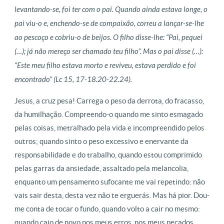
levantando-se, foi ter com o pai. Quando ainda estava longe, o
pai viu-o e, enchendo-se de compaixão, correu a lançar-se-lhe
ao pescoço e cobriu-o de beijos. O filho disse-lhe: “Pai, pequei
(…); já não mereço ser chamado teu filho”. Mas o pai disse (…):
“Este meu filho estava morto e reviveu, estava perdido e foi
encontrado” (Lc 15, 17-18.20-22.24).
Jesus, a cruz pesa! Carrega o peso da derrota, do fracasso,
da humilhação. Compreendo-o quando me sinto esmagado
pelas coisas, metralhado pela vida e incompreendido pelos
outros; quando sinto o peso excessivo e enervante da
responsabilidade e do trabalho, quando estou comprimido
pelas garras da ansiedade, assaltado pela melancolia,
enquanto um pensamento sufocante me vai repetindo: não
vais sair desta, desta vez não te erguerás. Mas há pior. Dou-
me conta de tocar o fundo, quando volto a cair no mesmo:
quando caio de novo nos meus erros, nos meus pecados,