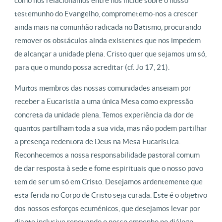
como nos relacionamos entre nós incide sobre o nosso
testemunho do Evangelho, comprometemo-nos a crescer
ainda mais na comunhão radicada no Batismo, procurando
remover os obstáculos ainda existentes que nos impedem
de alcançar a unidade plena. Cristo quer que sejamos um só,
para que o mundo possa acreditar (cf. Jo 17, 21).
Muitos membros das nossas comunidades anseiam por
receber a Eucaristia a uma única Mesa como expressão
concreta da unidade plena. Temos experiência da dor de
quantos partilham toda a sua vida, mas não podem partilhar
a presença redentora de Deus na Mesa Eucarística.
Reconhecemos a nossa responsabilidade pastoral comum
de dar resposta à sede e fome espirituais que o nosso povo
tem de ser um só em Cristo. Desejamos ardentemente que
esta ferida no Corpo de Cristo seja curada. Este é o objetivo
dos nossos esforços ecuménicos, que desejamos levar por
diante inclusive renovando o nosso empenho no diálogo