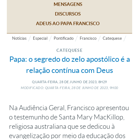
MENSAGENS
DISCURSOS
ADEUS AO PAPA FRANCISCO
Notícias
Especial
Pontificado
Francisco
Catequese
CATEQUESE
Papa: o segredo do zelo apostólico é a
relação contínua com Deus
QUARTA-FEIRA, 28
DE
JUNHO
DE
2023, 8H29
MODIFICADO: QUARTA-FEIRA, 28
DE
JUNHO
DE
2023, 9H00
Na Audiência Geral, Francisco apresentou
o testemunho de Santa Mary MacKillop,
religiosa australiana que se dedicou à
evangelização por meio da educação dos