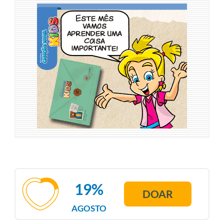
19%
DOAR
AGOSTO