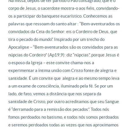
Na missa, depois de ter partido o Pão consagrado, que é o
corpo de Jesus, o sacerdote mostra-o aos fiéis, convidando-
os a participar do banquete eucarístico. Conhecemos as
palavras que ressoam do santo altar : “Bem-aventurados os
convidados da Ceia do Senhor: eis o Cordeiro de Deus, que
tira o pecado do mundo”. Inspirado por um trecho do
Apocalipse – “Bem-aventurados são os convidados para as
núpcias do Cordeiro” (Ap19,9): diz “núpcias”, porque Jesus é
o esposo da Igreja – este convite chama-nos a
experimentar a íntima união com Cristo fonte de alegria e
santidade. É um convite que alegra e ao mesmo tempo leva
a um exame de consciência, iluminado pela fé. Se por um
lado, de fato, vemos a distância que nos separa da
santidade de Cristo, por outro acreditamos que seu Sangue
é “derramado para a remissão dos pecados”. Todos nós
fomos perdoados no batismo, e todos nós somos perdoados
e seremos perdoados todas as vezes que nos aproximamos