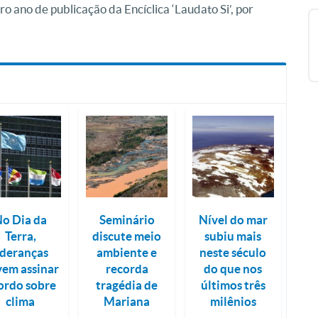
ano de publicação da Encíclica ‘Laudato Si’, por
o Dia da
Seminário
Nível do mar
Terra,
discute meio
subiu mais
ideranças
ambiente e
neste século
em assinar
recorda
do que nos
ordo sobre
tragédia de
últimos três
clima
Mariana
milênios