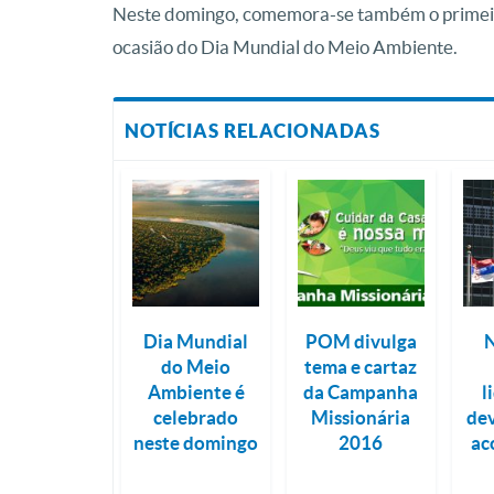
Neste domingo, comemora-se também o primeiro 
ocasião do Dia Mundial do Meio Ambiente.
NOTÍCIAS RELACIONADAS
Dia Mundial
POM divulga
N
do Meio
tema e cartaz
Ambiente é
da Campanha
l
celebrado
Missionária
dev
neste domingo
2016
ac