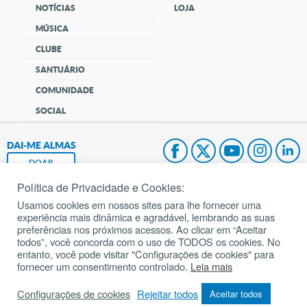
NOTÍCIAS
LOJA
MÚSICA
CLUBE
SANTUÁRIO
COMUNIDADE
SOCIAL
DAI-ME ALMAS
DOAR
Política de Privacidade e Cookies:
Fundação João Paulo II
Usamos cookies em nossos sites para lhe fornecer uma
experiência mais dinâmica e agradável, lembrando as suas
Pedido de Oração
preferências nos próximos acessos. Ao clicar em “Aceitar
todos”, você concorda com o uso de TODOS os cookies. No
Mapa do site
entanto, você pode visitar "Configurações de cookies" para
fornecer um consentimento controlado.
Leia mais
Internacional
Configurações de cookies
Rejeitar todos
Aceitar todos
© 2002 – 2026
Todos os direitos reservados.
cancaonova.com