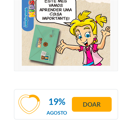
19%
DOAR
AGOSTO