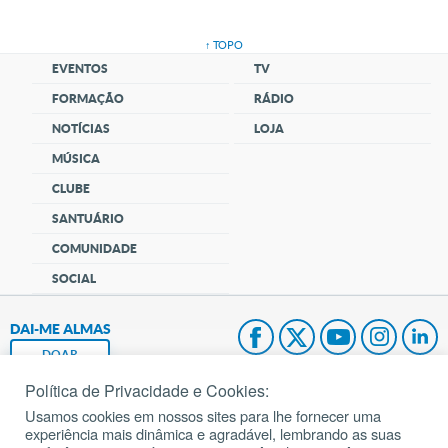
↑ TOPO
EVENTOS
TV
FORMAÇÃO
RÁDIO
NOTÍCIAS
LOJA
MÚSICA
CLUBE
SANTUÁRIO
COMUNIDADE
SOCIAL
DAI-ME ALMAS
DOAR
Política de Privacidade e Cookies:
Fundação João Paulo II
Usamos cookies em nossos sites para lhe fornecer uma
experiência mais dinâmica e agradável, lembrando as suas
Pedido de Oração