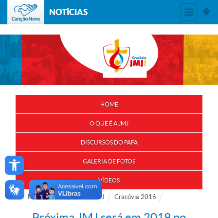
NOTÍCIAS
HOME
O QUE É A JMJ
DISCURSOS DO PAPA
Open toolbar
GALERIA DE FOTOS
VÍDEOS
Notícias
Especial
JMJ
Cracóvia 2016
Próxima JMJ será em 2019 no