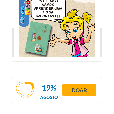
19%
DOAR
AGOSTO