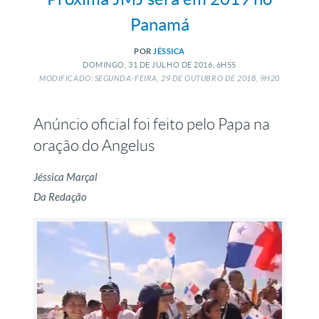
Panamá
POR
JÉSSICA
DOMINGO, 31
DE
JULHO
DE
2016, 6H55
MODIFICADO: SEGUNDA-FEIRA, 29
DE
OUTUBRO
DE
2018, 9H20
Anúncio oficial foi feito pelo Papa na
oração do Angelus
Jéssica Marçal
Da Redação