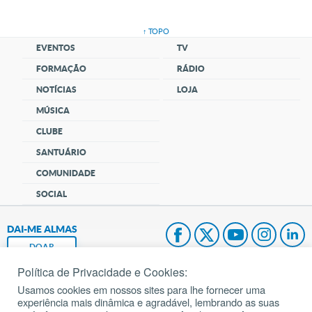
↑ TOPO
EVENTOS
TV
FORMAÇÃO
RÁDIO
NOTÍCIAS
LOJA
MÚSICA
CLUBE
SANTUÁRIO
COMUNIDADE
SOCIAL
DAI-ME ALMAS
DOAR
Política de Privacidade e Cookies:
Fundação João Paulo II
Usamos cookies em nossos sites para lhe fornecer uma
experiência mais dinâmica e agradável, lembrando as suas
Pedido de Oração