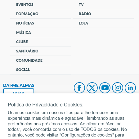
EVENTOS
TV
FORMAÇÃO
RÁDIO
NOTÍCIAS
LOJA
MÚSICA
CLUBE
SANTUÁRIO
COMUNIDADE
SOCIAL
DAI-ME ALMAS
DOAR
Política de Privacidade e Cookies:
Fundação João Paulo II
Usamos cookies em nossos sites para lhe fornecer uma
experiência mais dinâmica e agradável, lembrando as suas
Pedido de Oração
preferências nos próximos acessos. Ao clicar em “Aceitar
todos”, você concorda com o uso de TODOS os cookies. No
Mapa do site
entanto, você pode visitar "Configurações de cookies" para