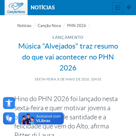
NOTÍCIAS
Notícias
Canção Nova
PHN 2026
LANÇAMENTO
Música "Alvejados" traz resumo
do que vai acontecer no PHN
2026
SEXTA-FEIRA, 8
DE
MAIO
DE
2026, 10H33
Open toolbar
Hino do PHN 2026 foi lançado nesta
sexta-feira e quer motivar jovens a
buscar uma vida de santidade e a
felicidade que vem do Alto, afirma
Pitter di Laura