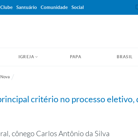
Clube
Santuário
Comunidade
Social
IGREJA
PAPA
BRASIL
o Nova
principal critério no processo eletivo,
al, cônego Carlos Antônio da Silva