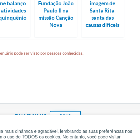
ne balanço
Fundação João
imagem de
 atividades
Paulo II na
Santa Rita,
quinquênio
missão Canção
santa das
Nova
causas difíceis
entário pode ser visto por pessoas conhecidas.
DAI-ME ALMAS
DOAR
a mais dinâmica e agradável, lembrando as suas preferências nos
om o uso de TODOS os cookies. No entanto, você pode visitar
Fundação João Paulo II
Pedido de Oração
Ma