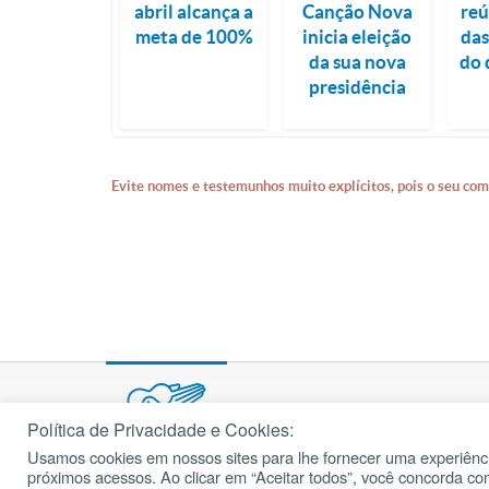
abril alcança a
Canção Nova
reú
meta de 100%
inicia eleição
das
da sua nova
do 
presidência
Evite nomes e testemunhos muito explícitos, pois o seu com
Política de Privacidade e Cookies:
Usamos cookies em nossos sites para lhe fornecer uma experiênci
© 2002 – 2026
próximos acessos. Ao clicar em “Aceitar todos”, você concorda c
cancaonova.com