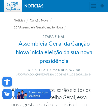
NOTÍCIAS
Notícias
Canção Nova
16ª Assembleia Geral Canção Nova
ETAPA FINAL
Assembleia Geral da Canção
Nova inicia eleição da sua nova
presidência
SEXTA-FEIRA, 1
DE
MAIO
DE
2026, 7H00
Open toolbar
MODIFICADO: QUINTA-FEIRA, 30
DE
ABRIL
DE
2026, 15H14
Além do presidente, serão eleitos os
membros do Conselho Geral; essa
nova gestão será responsável pelo