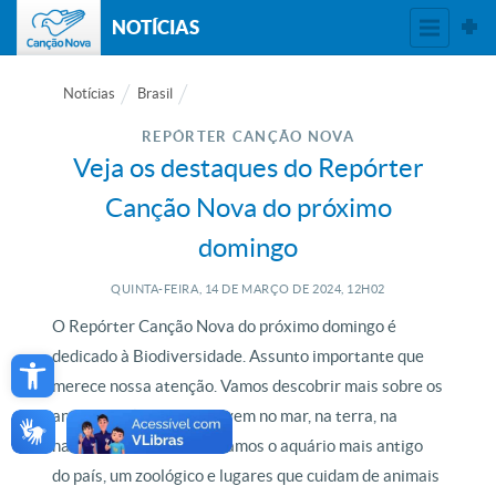
NOTÍCIAS
Notícias
Brasil
REPÓRTER CANÇÃO NOVA
Veja os destaques do Repórter
Canção Nova do próximo
domingo
QUINTA-FEIRA, 14
DE
MARÇO
DE
2024, 12H02
O Repórter Canção Nova do próximo domingo é
Open toolbar
dedicado à Biodiversidade. Assunto importante que
merece nossa atenção. Vamos descobrir mais sobre os
animais e plantas que vivem no mar, na terra, na
natureza do Brasil. Visitamos o aquário mais antigo
do país, um zoológico e lugares que cuidam de animais