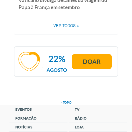
Vaticano divulga detalhes da viagem do
Papa à França em setembro
VER TODOS
»
22%
DOAR
AGOSTO
↑ TOPO
EVENTOS
TV
FORMAÇÃO
RÁDIO
NOTÍCIAS
LOJA