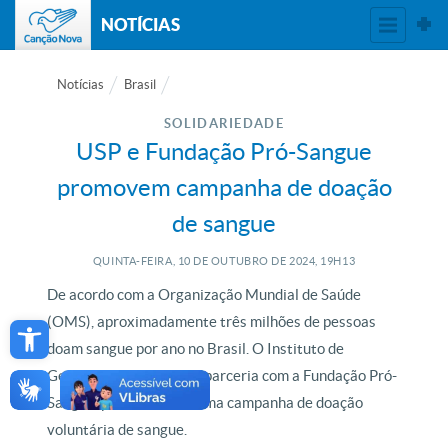
NOTÍCIAS
Notícias
Brasil
SOLIDARIEDADE
USP e Fundação Pró-Sangue
promovem campanha de doação
de sangue
QUINTA-FEIRA, 10
DE
OUTUBRO
DE
2024, 19H13
De acordo com a Organização Mundial de Saúde
Open toolbar
(OMS), aproximadamente três milhões de pessoas
doam sangue por ano no Brasil. O Instituto de
Geociências da USP, em parceria com a Fundação Pró-
Sangue, promove mais uma campanha de doação
voluntária de sangue.