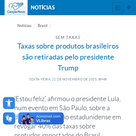
NOTÍCIAS
Notícias
Brasil
SEM TAXAS
Taxas sobre produtos brasileiros
são retiradas pelo presidente
Trump
SEXTA-FEIRA, 21
DE
NOVEMBRO
DE
2025, 8H48
Open toolbar
‘Estou feliz’, afirmou o presidente Lula,
num evento em São Paulo, sobre a
decisão do governo estadunidense em
revogar 40% das taxas sobre
protudos importados do Brasil