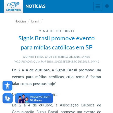
NOTÍCIAS
Notícias
Brasil
2 A 4 DE OUTUBRO
Signis Brasil promove evento
para mídias católicas em SP
QUINTA-FEIRA, 10
DE
SETEMBRO
DE
2015, 14H35
MODIFICADO: QUINTA-FEIRA, 10
DE
SETEMBRO
DE
2015, 14H42
De 2 a 4 de outubro, a Signis Brasil promove um
evento para mídias católicas, cujo tema é “como
Open toolbar
falar com as pessoas hoje”
Da redação, com Signis Brasil
De 2 a 4 de outubro, a Associação Católica de
Comunicação, Signis Brasil, promove um evento de