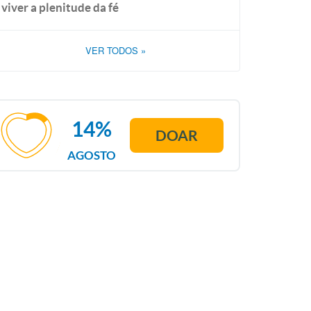
viver a plenitude da fé
VER TODOS
»
14%
DOAR
AGOSTO