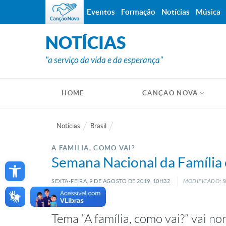
Eventos
Formação
Notícias
Música
NOTÍCIAS
"a serviço da vida e da esperança"
HOME
CANÇÃO NOVA
Notícias
Brasil
A FAMÍLIA, COMO VAI?
Open toolbar
Semana Nacional da Família 
SEXTA-FEIRA, 9
DE
AGOSTO
DE
2019, 10H32
MODIFICADO: S
Tema “A família, como vai?” vai n