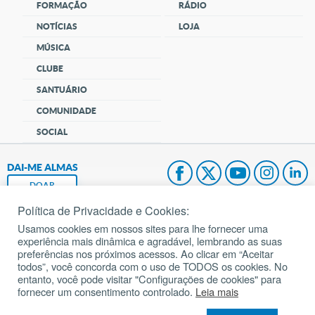
FORMAÇÃO
RÁDIO
NOTÍCIAS
LOJA
MÚSICA
CLUBE
SANTUÁRIO
COMUNIDADE
SOCIAL
DAI-ME ALMAS
DOAR
Política de Privacidade e Cookies:
Fundação João Paulo II
Usamos cookies em nossos sites para lhe fornecer uma
experiência mais dinâmica e agradável, lembrando as suas
Pedido de Oração
preferências nos próximos acessos. Ao clicar em “Aceitar
todos”, você concorda com o uso de TODOS os cookies. No
Mapa do site
entanto, você pode visitar "Configurações de cookies" para
fornecer um consentimento controlado.
Leia mais
Internacional