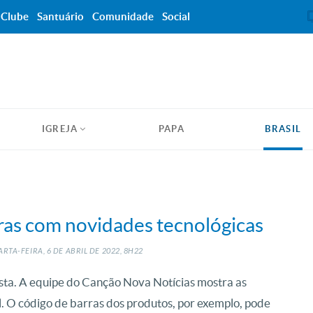
Clube
Santuário
Comunidade
Social
IGREJA
PAPA
BRASIL
iras com novidades tecnológicas
RTA-FEIRA, 6
DE
ABRIL
DE
2022, 8H22
lista. A equipe do Canção Nova Notícias mostra as
. O código de barras dos produtos, por exemplo, pode