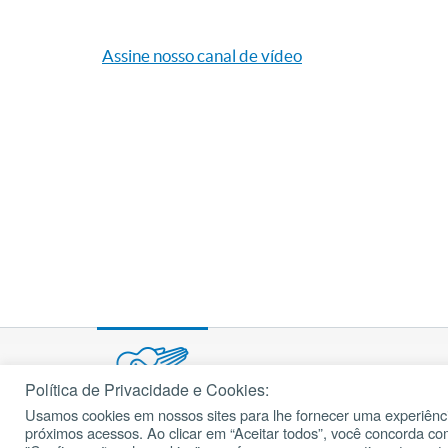
Assine nosso canal de vídeo
Política de Privacidade e Cookies:
Usamos cookies em nossos sites para lhe fornecer uma experiênci
© 2002 – 2026
próximos acessos. Ao clicar em “Aceitar todos”, você concorda c
cancaonova.com
Todos os direitos reservados.