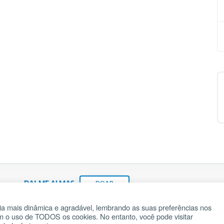
DAI-ME ALMAS
DOAR
a mais dinâmica e agradável, lembrando as suas preferências nos
om o uso de TODOS os cookies. No entanto, você pode visitar
Fundação João Paulo II
Pedido de Oração
Ma