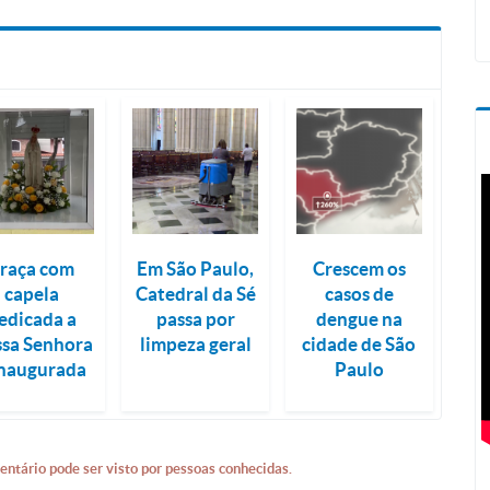
raça com
Em São Paulo,
Crescem os
capela
Catedral da Sé
casos de
edicada a
passa por
dengue na
sa Senhora
limpeza geral
cidade de São
inaugurada
Paulo
entário pode ser visto por pessoas conhecidas.