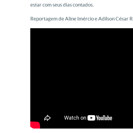
estar com seus dias contados.
Reportagem de Aline Imércio e Adilson César 