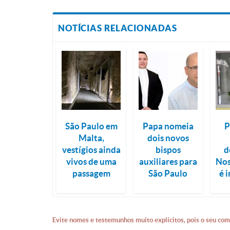
NOTÍCIAS RELACIONADAS
São Paulo em
Papa nomeia
P
Malta,
dois novos
vestígios ainda
bispos
d
vivos de uma
auxiliares para
Nos
passagem
São Paulo
é 
Evite nomes e testemunhos muito explícitos, pois o seu com