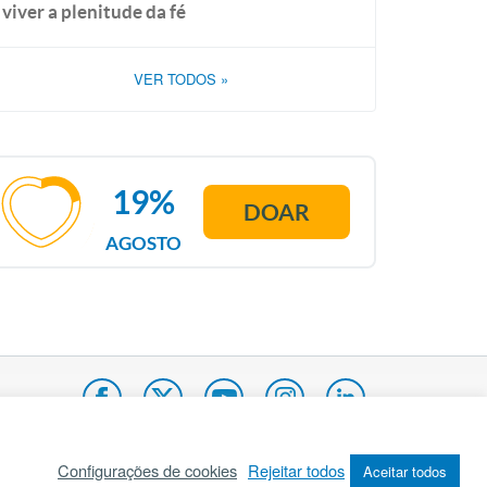
viver a plenitude da fé
VER TODOS
»
19%
DOAR
AGOSTO
Configurações de cookies
Rejeitar todos
Aceitar todos
pa do site
Internacional