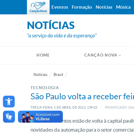
Eventos
Formação
Notícias
Música
NOTÍCIAS
"a serviço da vida e da esperança"
HOME
CANÇÃO NOVA
Notícias
Brasil
TECNOLOGIA
Open toolbar
São Paulo volta a receber fe
TERÇA-FEIRA, 5
DE
ABRIL
DE
2022, 19H25
MODIFICADO: QUA
As feiras e eventos estão de volta à capital pau
novidades da automação para o setor comercial