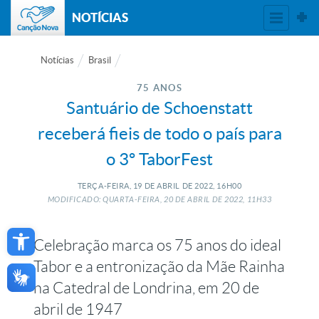
NOTÍCIAS
Notícias
Brasil
75 ANOS
Santuário de Schoenstatt
receberá fieis de todo o país para
o 3º TaborFest
TERÇA-FEIRA, 19
DE
ABRIL
DE
2022, 16H00
MODIFICADO: QUARTA-FEIRA, 20
DE
ABRIL
DE
2022, 11H33
Open toolbar
Celebração marca os 75 anos do ideal
Tabor e a entronização da Mãe Rainha
na Catedral de Londrina, em 20 de
abril de 1947