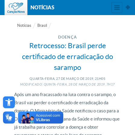
NOTÍCIAS
Notícias
Brasil
DOENÇA
Retrocesso: Brasil perde
certificado de erradicação do
sarampo
QUARTA-FEIRA, 27
DE
MARÇO
DE
2019, 21H05
MODIFICADO: QUINTA-FEIRA, 28
DE
MARÇO
DE
2019, 7H17
Open toolbar
Após um ano fracassado na luta contra o sarampo, o
Brasil vai perder o certificado de erradicação da
doença. O Ministério da Saúde notificou o caso para a
Organização Pan-Americana da Saúde e informou que
já trabalha para controlar a doença e obter