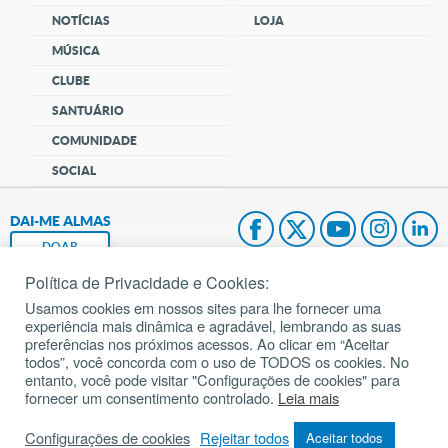
NOTÍCIAS
LOJA
MÚSICA
CLUBE
SANTUÁRIO
COMUNIDADE
SOCIAL
DAI-ME ALMAS
DOAR
Política de Privacidade e Cookies:
Fundação João Paulo II
Usamos cookies em nossos sites para lhe fornecer uma
experiência mais dinâmica e agradável, lembrando as suas
Pedido de Oração
preferências nos próximos acessos. Ao clicar em “Aceitar
todos”, você concorda com o uso de TODOS os cookies. No
Mapa do site
entanto, você pode visitar "Configurações de cookies" para
fornecer um consentimento controlado.
Leia mais
Internacional
Configurações de cookies
Rejeitar todos
Aceitar todos