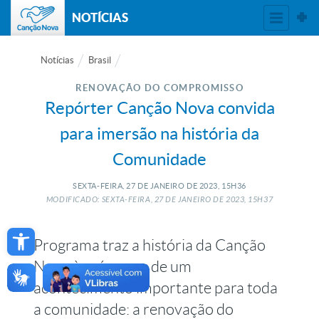
NOTÍCIAS
Notícias
Brasil
RENOVAÇÃO DO COMPROMISSO
Repórter Canção Nova convida
para imersão na história da
Comunidade
SEXTA-FEIRA, 27
DE
JANEIRO
DE
2023, 15H36
MODIFICADO: SEXTA-FEIRA, 27
DE
JANEIRO
DE
2023, 15H37
Open toolbar
Programa traz a história da Canção
Nova às vésperas de um
acontecimento importante para toda
a comunidade: a renovação do