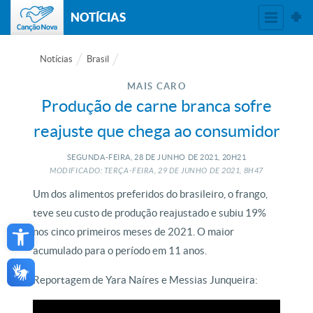
NOTÍCIAS
Notícias
Brasil
MAIS CARO
Produção de carne branca sofre
reajuste que chega ao consumidor
SEGUNDA-FEIRA, 28
DE
JUNHO
DE
2021, 20H21
MODIFICADO: TERÇA-FEIRA, 29
DE
JUNHO
DE
2021, 8H47
Um dos alimentos preferidos do brasileiro, o frango,
teve seu custo de produção reajustado e subiu 19%
Open toolbar
nos cinco primeiros meses de 2021. O maior
acumulado para o período em 11 anos.
Reportagem de Yara Naíres e Messias Junqueira: