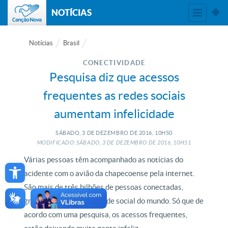
NOTÍCIAS
Notícias
Brasil
CONECTIVIDADE
Pesquisa diz que acessos
frequentes as redes sociais
aumentam infelicidade
SÁBADO, 3
DE
DEZEMBRO
DE
2016, 10H50
MODIFICADO: SÁBADO, 3
DE
DEZEMBRO
DE
2016, 10H51
Open toolbar
Várias pessoas têm acompanhado as notícias do
acidente com o avião da chapecoense pela internet.
São mais de três bilhões de pessoas conectadas,
grande parte na maior rede social do mundo. Só que de
acordo com uma pesquisa, os acessos frequentes,