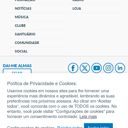
NOTÍCIAS
LOJA
MÚSICA
CLUBE
SANTUÁRIO
COMUNIDADE
SOCIAL
DAI-ME ALMAS
DOAR
Política de Privacidade e Cookies:
Fundação João Paulo II
Usamos cookies em nossos sites para lhe fornecer uma
experiência mais dinâmica e agradável, lembrando as suas
Pedido de Oração
preferências nos próximos acessos. Ao clicar em “Aceitar
todos”, você concorda com o uso de TODOS os cookies. No
Mapa do site
entanto, você pode visitar "Configurações de cookies" para
fornecer um consentimento controlado.
Leia mais
Internacional
Configurações de cookies
Rejeitar todos
Aceitar todos