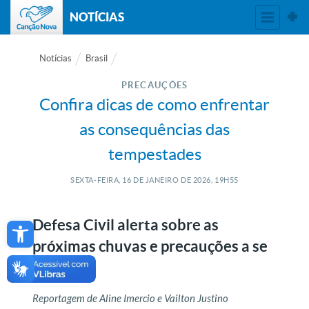
NOTÍCIAS
Notícias
Brasil
PRECAUÇÕES
Confira dicas de como enfrentar
as consequências das
tempestades
SEXTA-FEIRA, 16
DE
JANEIRO
DE
2026, 19H55
Open toolbar
Defesa Civil alerta sobre as
próximas chuvas e precauções a se
tomar
Reportagem de Aline Imercio e Vailton Justino