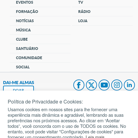
EVENTOS
TV
FORMAÇÃO
RÁDIO
NOTÍCIAS
LOJA
MÚSICA
CLUBE
SANTUÁRIO
COMUNIDADE
SOCIAL
DAI-ME ALMAS
DOAR
Política de Privacidade e Cookies:
Fundação João Paulo II
Usamos cookies em nossos sites para lhe fornecer uma
experiência mais dinâmica e agradável, lembrando as suas
Pedido de Oração
preferências nos próximos acessos. Ao clicar em “Aceitar
todos”, você concorda com o uso de TODOS os cookies. No
Mapa do site
entanto, você pode visitar "Configurações de cookies" para
fornecer um consentimento controlado.
Leia mais