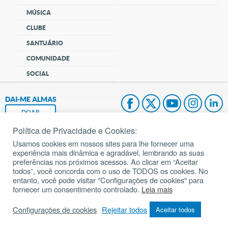
MÚSICA
CLUBE
SANTUÁRIO
COMUNIDADE
SOCIAL
DAI-ME ALMAS
DOAR
Política de Privacidade e Cookies:
Fundação João Paulo II
Usamos cookies em nossos sites para lhe fornecer uma
experiência mais dinâmica e agradável, lembrando as suas
Pedido de Oração
preferências nos próximos acessos. Ao clicar em “Aceitar
todos”, você concorda com o uso de TODOS os cookies. No
Mapa do site
entanto, você pode visitar "Configurações de cookies" para
fornecer um consentimento controlado.
Leia mais
Internacional
Configurações de cookies
Rejeitar todos
Aceitar todos
© 2002 – 2026
Todos os direitos reservados.
cancaonova.com