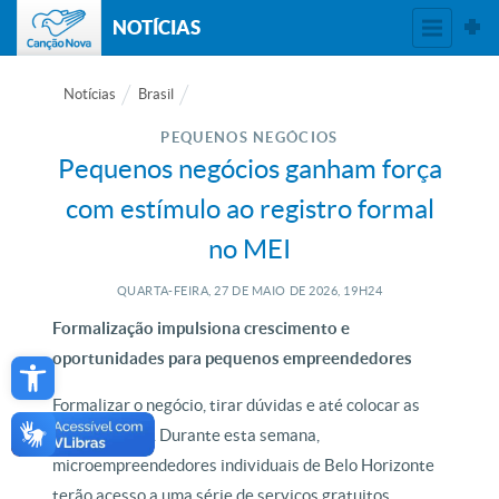
NOTÍCIAS
Notícias
Brasil
PEQUENOS NEGÓCIOS
Pequenos negócios ganham força
com estímulo ao registro formal
no MEI
QUARTA-FEIRA, 27
DE
MAIO
DE
2026, 19H24
Formalização impulsiona crescimento e
Open toolbar
oportunidades para pequenos empreendedores
Formalizar o negócio, tirar dúvidas e até colocar as
contas em dia. Durante esta semana,
microempreendedores individuais de Belo Horizonte
terão acesso a uma série de serviços gratuitos