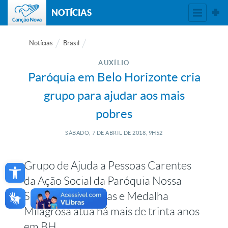
NOTÍCIAS
Notícias
Brasil
AUXÍLIO
Paróquia em Belo Horizonte cria
grupo para ajudar aos mais
pobres
SÁBADO, 7
DE
ABRIL
DE
2018, 9H52
Open toolbar
Grupo de Ajuda a Pessoas Carentes
da Ação Social da Paróquia Nossa
Senhora das Graças e Medalha
Milagrosa atua há mais de trinta anos
em BH