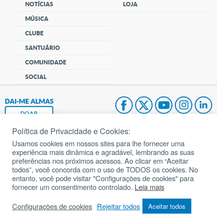
NOTÍCIAS
LOJA
MÚSICA
CLUBE
SANTUÁRIO
COMUNIDADE
SOCIAL
DAI-ME ALMAS
DOAR
Política de Privacidade e Cookies:
Fundação João Paulo II
Usamos cookies em nossos sites para lhe fornecer uma
experiência mais dinâmica e agradável, lembrando as suas
Pedido de Oração
preferências nos próximos acessos. Ao clicar em “Aceitar
todos”, você concorda com o uso de TODOS os cookies. No
Mapa do site
entanto, você pode visitar "Configurações de cookies" para
fornecer um consentimento controlado.
Leia mais
Internacional
Configurações de cookies
Rejeitar todos
Aceitar todos
© 2002 – 2026
Todos os direitos reservados.
cancaonova.com