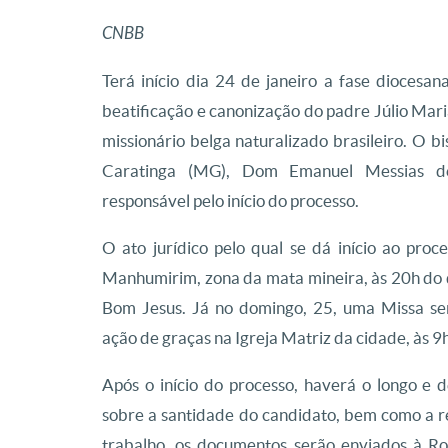
CNBB
Terá início dia 24 de janeiro a fase diocesa
beatificação e canonização do padre Júlio Ma
missionário belga naturalizado brasileiro. O b
Caratinga (MG), Dom Emanuel Messias de
responsável pelo início do processo.
O ato jurídico pelo qual se dá início ao pro
Manhumirim, zona da mata mineira, às 20h do 
Bom Jesus. Já no domingo, 25, uma Missa s
ação de graças na Igreja Matriz da cidade, às 9h
Após o início do processo, haverá o longo e 
sobre a santidade do candidato, bem como a r
trabalho, os documentos serão enviados à Ro