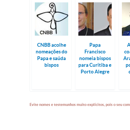
CNBB acolhe
Papa
A
nomeações do
Francisco
co
Papa e saúda
nomeia bispos
Ar
bispos
para Curitiba e
p
Porto Alegre
Evite nomes e testemunhos muito explícitos, pois o seu com