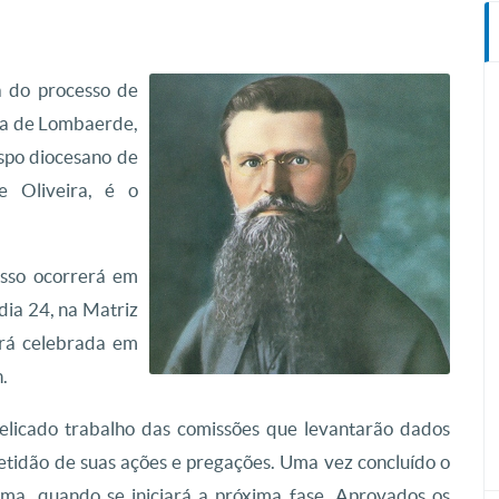
na do processo de
ria de Lombaerde,
ispo diocesano de
 Oliveira, é o
cesso ocorrerá em
dia 24, na Matriz
erá celebrada em
.
delicado trabalho das comissões que levantarão dados
etidão de suas ações e pregações. Uma vez concluído o
ma, quando se iniciará a próxima fase. Aprovados os