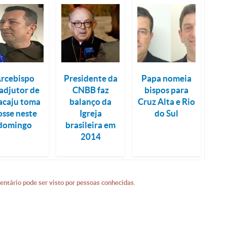
rcebispo
Presidente da
Papa nomeia
adjutor de
CNBB faz
bispos para
acaju toma
balanço da
Cruz Alta e Rio
osse neste
Igreja
do Sul
domingo
brasileira em
2014
entário pode ser visto por pessoas conhecidas.