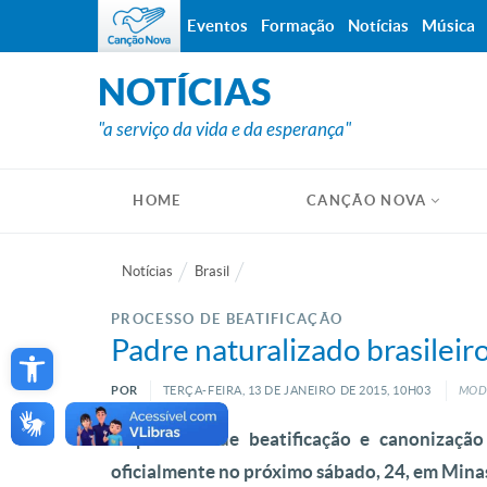
Eventos
Formação
Notícias
Música
NOTÍCIAS
"a serviço da vida e da esperança"
HOME
CANÇÃO NOVA
Notícias
Brasil
PROCESSO DE BEATIFICAÇÃO
Open toolbar
Padre naturalizado brasileir
POR
TERÇA-FEIRA, 13
DE
JANEIRO
DE
2015, 10H03
MODI
O processo de beatificação e canonizaçã
oficialmente no próximo sábado, 24, em Mina