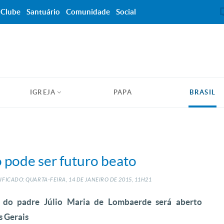
Clube
Santuário
Comunidade
Social
IGREJA
PAPA
BRASIL
o pode ser futuro beato
FICADO: QUARTA-FEIRA, 14
DE
JANEIRO
DE
2015, 11H21
o do padre Júlio Maria de Lombaerde será aberto
s Gerais