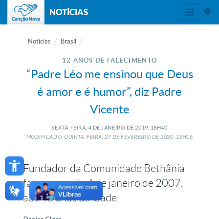
NOTÍCIAS
Notícias
Brasil
12 ANOS DE FALECIMENTO
“Padre Léo me ensinou que Deus
é amor e é humor”, diz Padre
Vicente
SEXTA-FEIRA, 4
DE
JANEIRO
DE
2019, 18H40
MODIFICADO: QUINTA-FEIRA, 27
DE
FEVEREIRO
DE
2020, 13H06
Open toolbar
Fundador da Comunidade Bethânia
faleceu no dia 4 de janeiro de 2007,
aos 45 anos de idade