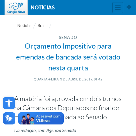
NOTÍCIAS
Notícias
Brasil
SENADO
Orçamento Impositivo para
emendas de bancada será votado
nesta quarta
QUARTA-FEIRA, 3
DE
ABRIL
DE
2019, 8H42
Open toolbar
A matéria foi aprovada em dois turnos
na Câmara dos Deputados no final de
março e encaminhada ao Senado
Da redação, com Agência Senado