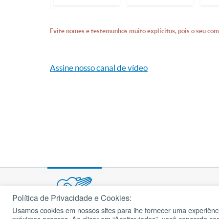
Evite nomes e testemunhos muito explícitos, pois o seu com
Assine nosso canal de vídeo
Política de Privacidade e Cookies:
Usamos cookies em nossos sites para lhe fornecer uma experiênci
© 2002 – 2026
próximos acessos. Ao clicar em “Aceitar todos”, você concorda c
cancaonova.com