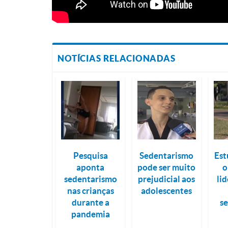
NOTÍCIAS RELACIONADAS
Pesquisa
Sedentarismo
Est
aponta
pode ser muito
o
sedentarismo
prejudicial aos
li
nas crianças
adolescentes
durante a
s
pandemia