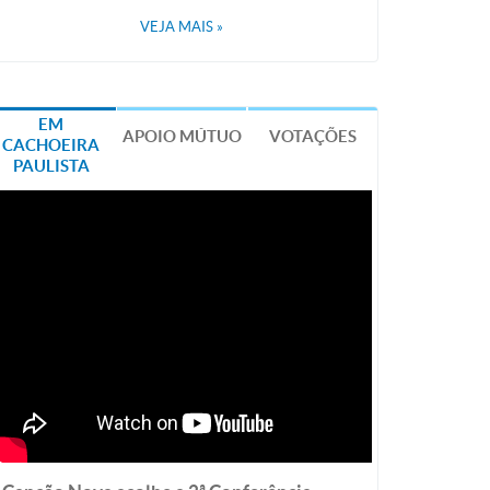
VEJA MAIS
»
EM
APOIO MÚTUO
VOTAÇÕES
CACHOEIRA
PAULISTA