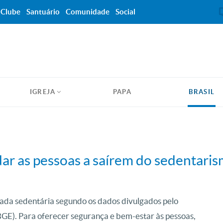
Clube
Santuário
Comunidade
Social
IGREJA
PAPA
BRASIL
dar as pessoas a saírem do sedentari
rada sedentária segundo os dados divulgados pelo
(IBGE). Para oferecer segurança e bem-estar às pessoas,