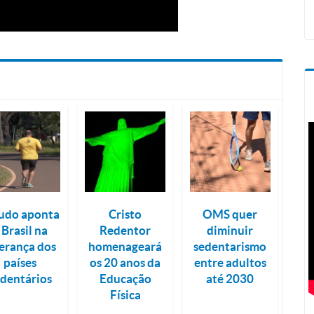
udo aponta
Cristo
OMS quer
 Brasil na
Redentor
diminuir
derança dos
homenageará
sedentarismo
países
os 20 anos da
entre adultos
edentários
Educação
até 2030
Física