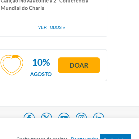
Canção Nova acolhe a 2ª Conferência
Mundial do Charis
VER TODOS
»
10%
DOAR
AGOSTO
Configurações de cookies
Rejeitar todos