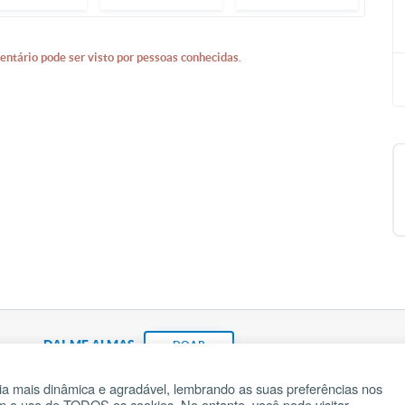
entário pode ser visto por pessoas conhecidas.
DAI-ME ALMAS
DOAR
a mais dinâmica e agradável, lembrando as suas preferências nos
om o uso de TODOS os cookies. No entanto, você pode visitar