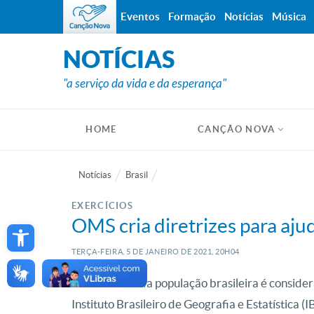
Eventos
Formação
Notícias
Música
NOTÍCIAS
"a serviço da vida e da esperança"
HOME
CANÇÃO NOVA
Notícias
Brasil
EXERCÍCIOS
Open toolbar
OMS cria diretrizes para aju
TERÇA-FEIRA, 5
DE
JANEIRO
DE
2021, 20H04
Mais de 40% da população brasileira é conside
Instituto Brasileiro de Geografia e Estatística 