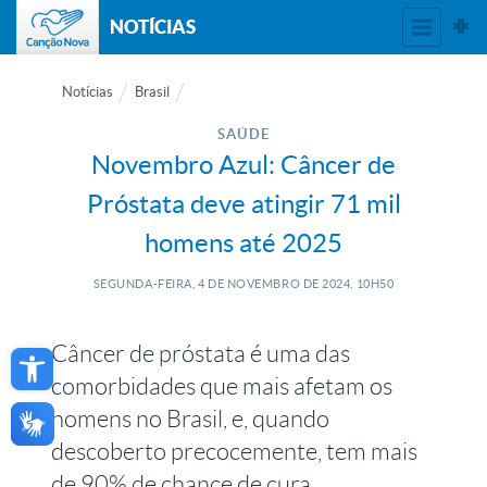
NOTÍCIAS
Notícias
Brasil
SAÚDE
Novembro Azul: Câncer de
Próstata deve atingir 71 mil
homens até 2025
SEGUNDA-FEIRA, 4
DE
NOVEMBRO
DE
2024, 10H50
Open toolbar
Câncer de próstata é uma das
comorbidades que mais afetam os
homens no Brasil, e, quando
descoberto precocemente, tem mais
de 90% de chance de cura