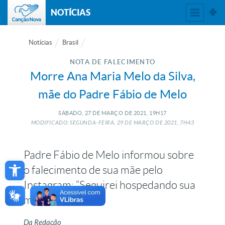
NOTÍCIAS
Notícias
Brasil
NOTA DE FALECIMENTO
Morre Ana Maria Melo da Silva,
mãe do Padre Fábio de Melo
SÁBADO, 27
DE
MARÇO
DE
2021, 19H17
MODIFICADO: SEGUNDA-FEIRA, 29
DE
MARÇO
DE
2021, 7H43
Padre Fábio de Melo informou sobre
Open toolbar
o falecimento de sua mãe pelo
Instagram: “Seguirei hospedando sua
memória”
Da Redação