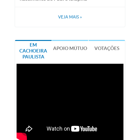
VEJA MAIS
»
EM
APOIO MÚTUO
VOTAÇÕES
CACHOEIRA
PAULISTA