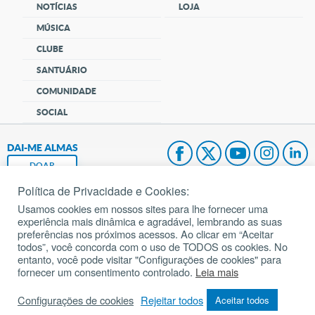
NOTÍCIAS
LOJA
MÚSICA
CLUBE
SANTUÁRIO
COMUNIDADE
SOCIAL
DAI-ME ALMAS
DOAR
Política de Privacidade e Cookies:
Fundação João Paulo II
Usamos cookies em nossos sites para lhe fornecer uma
experiência mais dinâmica e agradável, lembrando as suas
Pedido de Oração
preferências nos próximos acessos. Ao clicar em “Aceitar
todos”, você concorda com o uso de TODOS os cookies. No
Mapa do site
entanto, você pode visitar "Configurações de cookies" para
fornecer um consentimento controlado.
Leia mais
Internacional
Configurações de cookies
Rejeitar todos
Aceitar todos
© 2002 – 2026
Todos os direitos reservados.
cancaonova.com