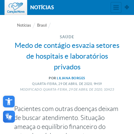
NOTÍCIAS
Notícias
Brasil
SAÚDE
Medo de contágio esvazia setores
de hospitais e laboratórios
privados
POR
LILIANA BORGES
QUARTA-FEIRA, 29
DE
ABRIL
DE
2020, 9H59
MODIFICADO: QUARTA-FEIRA, 29
DE
ABRIL
DE
2020, 10H23
Open toolbar
Pacientes com outras doenças deixam
de buscar atendimento. Situação
ameaça o equilíbrio financeiro do