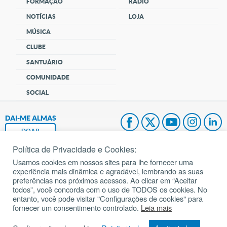
FORMAÇÃO
RÁDIO
NOTÍCIAS
LOJA
MÚSICA
CLUBE
SANTUÁRIO
COMUNIDADE
SOCIAL
DAI-ME ALMAS
DOAR
Política de Privacidade e Cookies:
Fundação João Paulo II
Usamos cookies em nossos sites para lhe fornecer uma
experiência mais dinâmica e agradável, lembrando as suas
Pedido de Oração
preferências nos próximos acessos. Ao clicar em “Aceitar
todos”, você concorda com o uso de TODOS os cookies. No
Mapa do site
entanto, você pode visitar "Configurações de cookies" para
fornecer um consentimento controlado.
Leia mais
Internacional