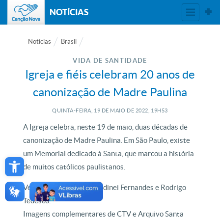
NOTÍCIAS
Notícias
Brasil
VIDA DE SANTIDADE
Igreja e fiéis celebram 20 anos de
canonização de Madre Paulina
QUINTA-FEIRA, 19
DE
MAIO
DE
2022, 19H53
A Igreja celebra, neste 19 de maio, duas décadas de
canonização de Madre Paulina. Em São Paulo, existe
Open toolbar
um Memorial dedicado à Santa, que marcou a história
de muitos católicos paulistanos.
Veja na reportagem de Sidinei Fernandes e Rodrigo
Tedesco.
Imagens complementares de CTV e Arquivo Santa