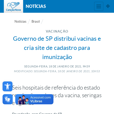
NOTÍCIAS
Notícias
Brasil
VACINAÇÃO
Governo de SP distribui vacinas e
cria site de cadastro para
imunização
SEGUNDA-FEIRA, 18
DE
JANEIRO
DE
2021, 9H39
MODIFICADO: SEGUNDA-FEIRA, 18
DE
JANEIRO
DE
2021, 10H53
Open toolbar
Seis hospitais de referência do estado
receberão as doses da vacina, seringas
e agulhas