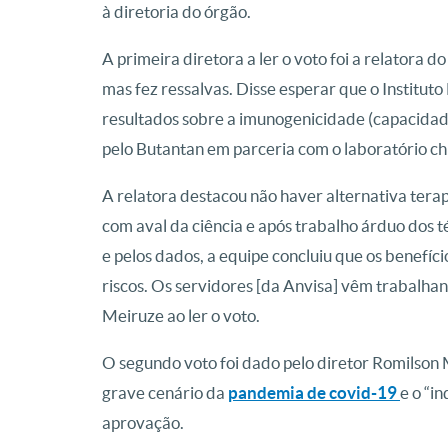
à diretoria do órgão.
A primeira diretora a ler o voto foi a relatora 
mas fez ressalvas. Disse esperar que o Instituto
resultados sobre a imunogenicidade (capacida
pelo Butantan em parceria com o laboratório ch
A relatora destacou não haver alternativa terap
com aval da ciência e após trabalho árduo dos té
e pelos dados, a equipe concluiu que os benefíc
riscos. Os servidores [da Anvisa] vêm trabalhan
Meiruze ao ler o voto.
O segundo voto foi dado pelo diretor Romilson
grave cenário da
pandemia de covid-19
e o “i
aprovação.