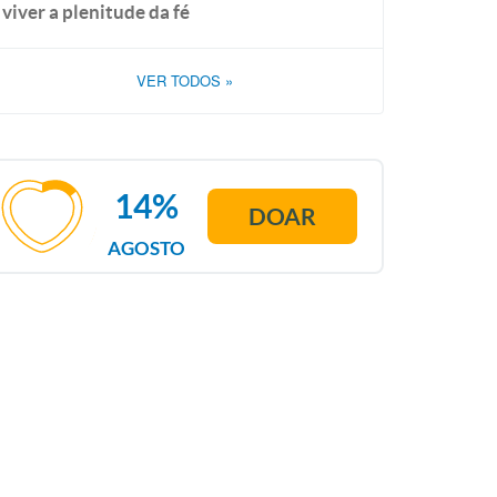
viver a plenitude da fé
VER TODOS
»
14%
DOAR
AGOSTO