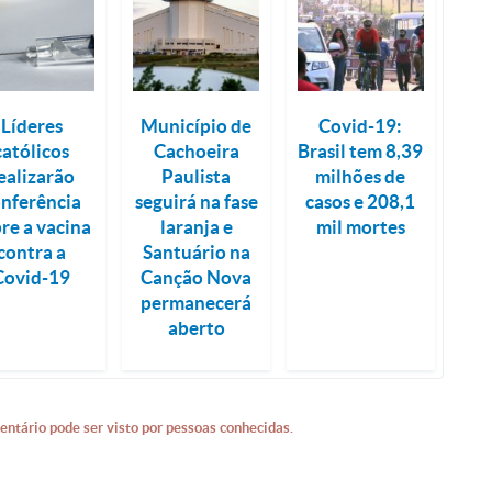
Líderes
Município de
Covid-19:
católicos
Cachoeira
Brasil tem 8,39
ealizarão
Paulista
milhões de
onferência
seguirá na fase
casos e 208,1
re a vacina
laranja e
mil mortes
contra a
Santuário na
Covid-19
Canção Nova
permanecerá
aberto
entário pode ser visto por pessoas conhecidas.