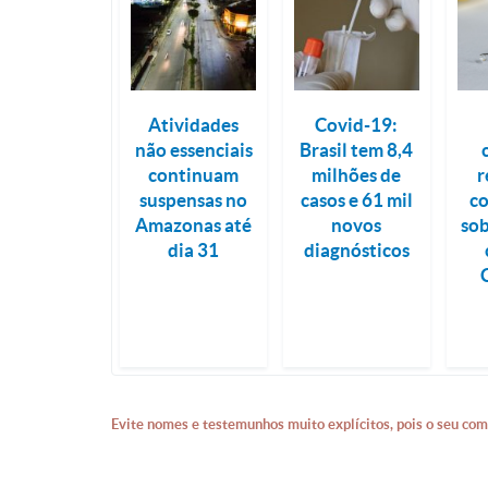
Atividades
Covid-19:
não essenciais
Brasil tem 8,4
continuam
milhões de
r
suspensas no
casos e 61 mil
c
Amazonas até
novos
sob
dia 31
diagnósticos
Evite nomes e testemunhos muito explícitos, pois o seu com