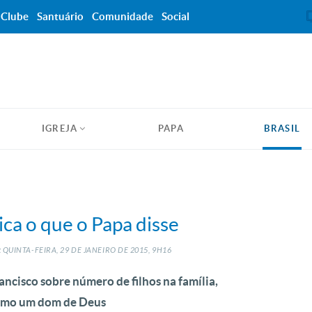
Clube
Santuário
Comunidade
Social
IGREJA
PAPA
BRASIL
ica o que o Papa disse
 QUINTA-FEIRA, 29
DE
JANEIRO
DE
2015, 9H16
ncisco sobre número de filhos na família,
como um dom de Deus