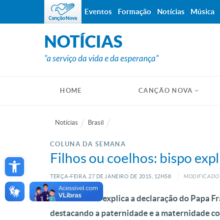
Eventos
Formação
Notícias
Música
NOTÍCIAS
"a serviço da vida e da esperança"
HOME
CANÇÃO NOVA
Notícias
Brasil
COLUNA DA SEMANA
Open toolbar
Filhos ou coelhos: bispo expl
TERÇA-FEIRA, 27
DE
JANEIRO
DE
2015, 12H58
MODIFICADO:
Dom Antônio explica a declaração do Papa Fra
destacando a paternidade e a maternidade 