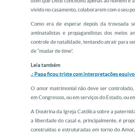
dom que Deus concedeu apenas ao homem e à 
vivido no casamento, colaborarem com o seu po
Como era de esperar depois da trovoada sensa
antinatalistas e propagandistas dos meios a
controle de natalidade, tentando atrair para s
de “mudar de time”.
Leia também
.: Papa ficou triste com interpretações equivo
O amor matrimonial não deve ser controlado, 
em Congressos, ou em serviços do Estado, ou em
A Doutrina da Igreja Católica sobre a paternid
a liberdade do casal e, principalmente, é pro
construídas e estruturadas em torno do Amor,