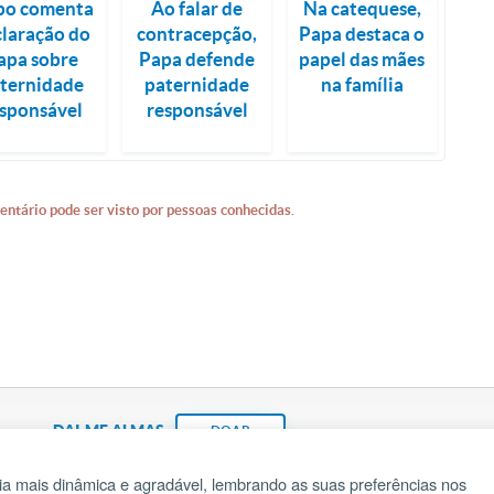
po comenta
Ao falar de
Na catequese,
claração do
contracepção,
Papa destaca o
apa sobre
Papa defende
papel das mães
ternidade
paternidade
na família
sponsável
responsável
entário pode ser visto por pessoas conhecidas.
DAI-ME ALMAS
DOAR
a mais dinâmica e agradável, lembrando as suas preferências nos