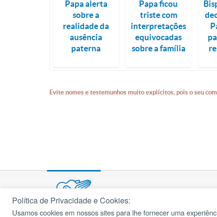
Papa alerta
Papa ficou
Bis
sobre a
triste com
de
realidade da
interpretações
P
ausência
equivocadas
pa
paterna
sobre a família
re
Evite nomes e testemunhos muito explícitos, pois o seu com
Política de Privacidade e Cookies:
Usamos cookies em nossos sites para lhe fornecer uma experiênci