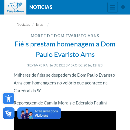
NOTÍCIAS
Notícias
Brasil
MORTE DE DOM EVARISTO ARNS
Fiéis prestam homenagem a Dom
Paulo Evaristo Arns
SEXTA-FEIRA, 16
DE
DEZEMBRO
DE
2016, 12H28
Milhares de fiéis se despedem de Dom Paulo Evaristo
Arns com homenagens no velório que acontece na
Open toolbar
Catedral da Sé.
Reportagem de Camila Morais e Ederaldo Paulini