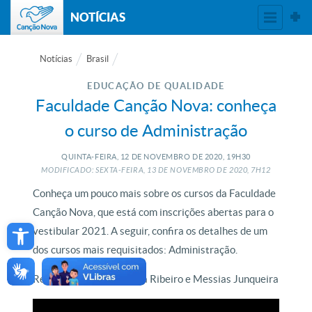
NOTÍCIAS
Notícias
Brasil
EDUCAÇÃO DE QUALIDADE
Faculdade Canção Nova: conheça
o curso de Administração
QUINTA-FEIRA, 12
DE
NOVEMBRO
DE
2020, 19H30
MODIFICADO: SEXTA-FEIRA, 13
DE
NOVEMBRO
DE
2020, 7H12
Conheça um pouco mais sobre os cursos da Faculdade
Canção Nova, que está com inscrições abertas para o
Open toolbar
vestibular 2021. A seguir, confira os detalhes de um
dos cursos mais requisitados: Administração.
Reportagem de Fernanda Ribeiro e Messias Junqueira