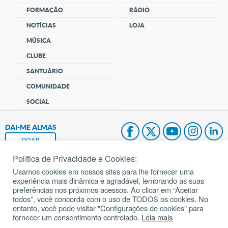
FORMAÇÃO
RÁDIO
NOTÍCIAS
LOJA
MÚSICA
CLUBE
SANTUÁRIO
COMUNIDADE
SOCIAL
DAI-ME ALMAS
DOAR
Política de Privacidade e Cookies:
Fundação João Paulo II
Usamos cookies em nossos sites para lhe fornecer uma
experiência mais dinâmica e agradável, lembrando as suas
Pedido de Oração
preferências nos próximos acessos. Ao clicar em “Aceitar
todos”, você concorda com o uso de TODOS os cookies. No
Mapa do site
entanto, você pode visitar "Configurações de cookies" para
fornecer um consentimento controlado.
Leia mais
Internacional