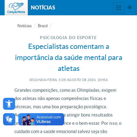
NOTÍCIAS
Notícias
Brasil
PSICOLOGIA DO ESPORTE
Especialistas comentam a
importância da saúde mental para
atletas
SEGUNDA-FEIRA, 5
DE
AGOSTO
DE
2024, 15H56
Grandes competições, como as Olimpíadas, exigem
Open toolbar
dos atletas não apenas competências físicas e
técnicas, mas uma boa preparação psicológica.
Ansiedade e pressão para atingir bons resultados
podem afetar a performance e o bem-estar. Por isso, o
cuidado com a saúde emocional talvez seja tão