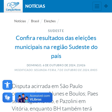
NOTÍCIAS
Notícias
Brasil
Eleições
SUDESTE
Confira resultados das eleições
municipais na região Sudeste do
país
DOMINGO, 6
DE
OUTUBRO
DE
2024, 21H26
MODIFICADO: SEGUNDA-FEIRA, 7
DE
OUTUBRO
DE
2024, 8H05
Open toolbar
Disputa acirrada em São Paulo
continuará com Nunes e Boulos; Paes
se reelegeu no Rio, e Pazolini em
Vitória, enquanto BH também terá